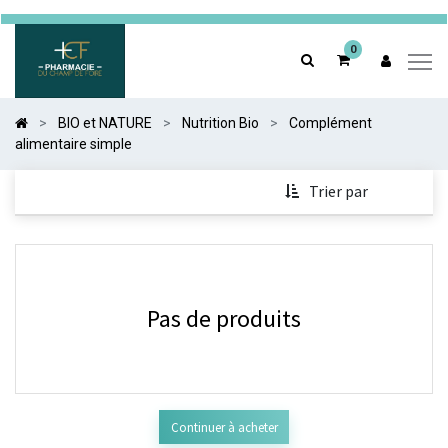
0
0
BIO et NATURE
Nutrition Bio
Complément
alimentaire simple
Trier par
Pas de produits
Continuer à acheter